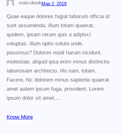
makcdewk
Мар 2, 2018
Quae eaque dolores fugiat laborum officia id
sunt assumenda, illum totam quaerat,
quidem, ipsam rerum quis a adipisci
voluptas. Illum optio soluta unde,
possimus? Dolores modi harum incidunt,
molestiae, aliquid ipsa enim minus distinctio
laboriosam architecto. Illo nam, totam.
Facere, hic dolorem minus sapiente quaerat
amet autem ipsum fuga, provident. Lorem
ipsum dolor sit amet,…
Know More