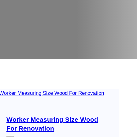
Worker Measuring Size Wood
For Renovation