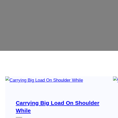
Carrying Big Load On Shoulder
While