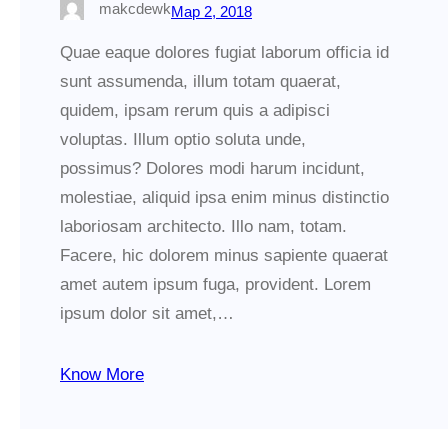
makcdewk
Мар 2, 2018
Quae eaque dolores fugiat laborum officia id
sunt assumenda, illum totam quaerat,
quidem, ipsam rerum quis a adipisci
voluptas. Illum optio soluta unde,
possimus? Dolores modi harum incidunt,
molestiae, aliquid ipsa enim minus distinctio
laboriosam architecto. Illo nam, totam.
Facere, hic dolorem minus sapiente quaerat
amet autem ipsum fuga, provident. Lorem
ipsum dolor sit amet,…
Know More