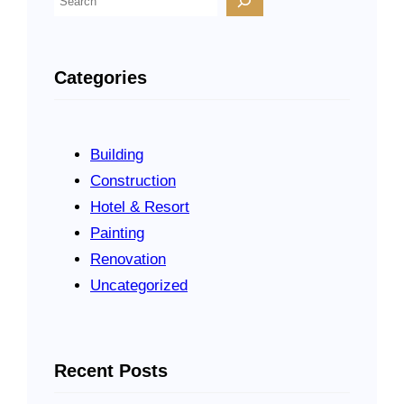
о
и
с
Categories
к
Building
Construction
Hotel & Resort
Painting
Renovation
Uncategorized
Recent Posts