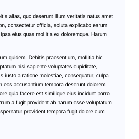
itis alias, quo deserunt illum veritatis natus amet
n, consectetur officia, soluta explicabo earum
 ipsa eius quas mollitia ex doloremque. Harum
um quidem. Debitis praesentium, mollitia hic
uptatum nisi sapiente voluptates cupiditate,
is iusto a ratione molestiae, consequatur, culpa
m eos accusantium tempora deserunt dolorem
re quia facere est similique eius incidunt porro
trum a fugit provident ab harum esse voluptatum
spernatur provident tempora fugit dolore cum