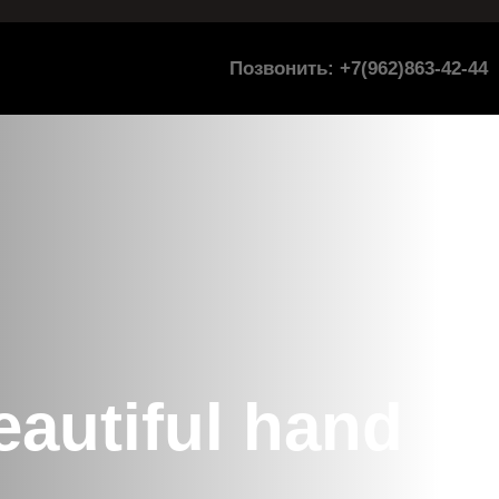
Позвонить: +7(962)863-42-44
eautiful hand