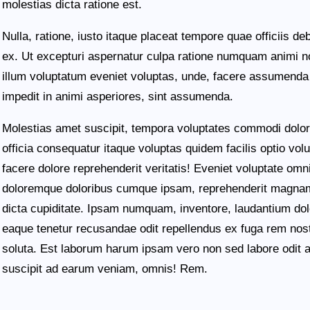
molestias dicta ratione est.
Nulla, ratione, iusto itaque placeat tempore quae officiis deb
ex. Ut excepturi aspernatur culpa ratione numquam animi no
illum voluptatum eveniet voluptas, unde, facere assumenda
impedit in animi asperiores, sint assumenda.
Molestias amet suscipit, tempora voluptates commodi dolor
officia consequatur itaque voluptas quidem facilis optio vol
facere dolore reprehenderit veritatis! Eveniet voluptate omn
doloremque doloribus cumque ipsam, reprehenderit magna
dicta cupiditate. Ipsam numquam, inventore, laudantium dolo
eaque tenetur recusandae odit repellendus ex fuga rem nos
soluta. Est laborum harum ipsam vero non sed labore odit a
suscipit ad earum veniam, omnis! Rem.